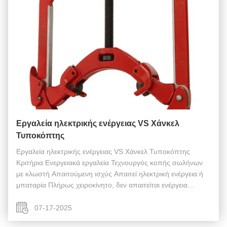
Εργαλεία ηλεκτρικής ενέργειας VS Χάνκελ
Τυποκόπτης
Εργαλεία ηλεκτρικής ενέργειας VS Χάνκελ Τυποκόπτης
Κριτήρια Ενεργειακά εργαλεία Τεχνουργός κοπής σωλήνων
με κλωστή Απαιτούμενη ισχύς Απαιτεί ηλεκτρική ενέργεια ή
μπαταρία Πλήρως χειροκίνητο, δεν απαιτείται ενέργεια
Ασφάλεια Μπορεί να εμφανιστούν σπίθες και ζέστη. Χωρίς
σπινθήρες και χωρίς θερμότητα ...
07-17-2025