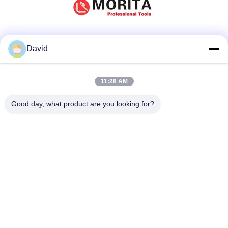
Μέσα Κοινωνικής Δικτύωσης
David
11:28 AM
Γρήγορη επικοινωνία
Good day, what product are you looking for?
τηλ
86-510-85032170
E-mail
david@moritatools.com
Διεύθυνση
Ο αριθμός 178, οδός Wangzhuang, νέα περιοχή, Wuxi,
Jiangsu, Κίνα (ηπειρωτική χώρα)