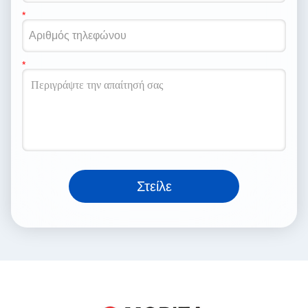
Στείλε