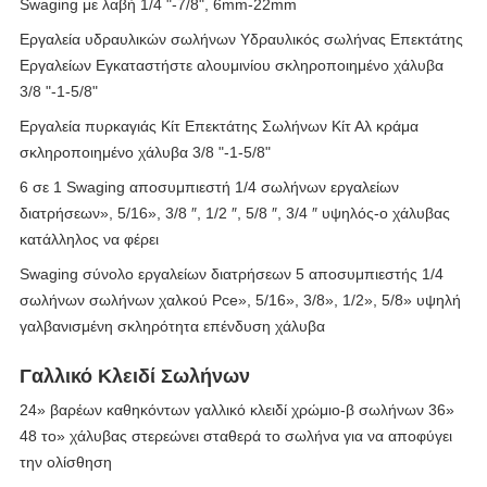
Swaging με λαβή 1/4 "-7/8", 6mm-22mm
Εργαλεία υδραυλικών σωλήνων Υδραυλικός σωλήνας Επεκτάτης
Εργαλείων Εγκαταστήστε αλουμινίου σκληροποιημένο χάλυβα
3/8 "-1-5/8"
Εργαλεία πυρκαγιάς Κίτ Επεκτάτης Σωλήνων Κίτ Αλ κράμα
σκληροποιημένο χάλυβα 3/8 "-1-5/8"
6 σε 1 Swaging αποσυμπιεστή 1/4 σωλήνων εργαλείων
διατρήσεων», 5/16», 3/8 ″, 1/2 ″, 5/8 ″, 3/4 ″ υψηλός-ο χάλυβας
κατάλληλος να φέρει
Swaging σύνολο εργαλείων διατρήσεων 5 αποσυμπιεστής 1/4
σωλήνων σωλήνων χαλκού Pce», 5/16», 3/8», 1/2», 5/8» υψηλή
γαλβανισμένη σκληρότητα επένδυση χάλυβα
Γαλλικό Κλειδί Σωλήνων
24» βαρέων καθηκόντων γαλλικό κλειδί χρώμιο-β σωλήνων 36»
48 το» χάλυβας στερεώνει σταθερά το σωλήνα για να αποφύγει
την ολίσθηση