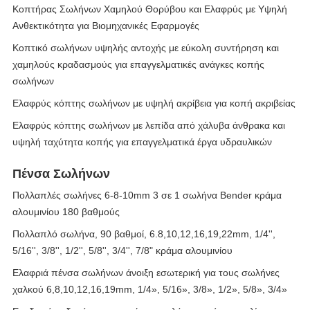
Κοπτήρας Σωλήνων Χαμηλού Θορύβου και Ελαφρύς με Υψηλή
Ανθεκτικότητα για Βιομηχανικές Εφαρμογές
Κοπτικό σωλήνων υψηλής αντοχής με εύκολη συντήρηση και
χαμηλούς κραδασμούς για επαγγελματικές ανάγκες κοπής
σωλήνων
Ελαφρύς κόπτης σωλήνων με υψηλή ακρίβεια για κοπή ακριβείας
Ελαφρύς κόπτης σωλήνων με λεπίδα από χάλυβα άνθρακα και
υψηλή ταχύτητα κοπής για επαγγελματικά έργα υδραυλικών
Πένσα Σωλήνων
Πολλαπλές σωλήνες 6-8-10mm 3 σε 1 σωλήνα Bender κράμα
αλουμινίου 180 βαθμούς
Πολλαπλό σωλήνα, 90 βαθμοί, 6.8,10,12,16,19,22mm, 1/4'',
5/16'', 3/8'', 1/2'', 5/8'', 3/4'', 7/8" κράμα αλουμινίου
Ελαφριά πένσα σωλήνων άνοιξη εσωτερική για τους σωλήνες
χαλκού 6,8,10,12,16,19mm, 1/4», 5/16», 3/8», 1/2», 5/8», 3/4»