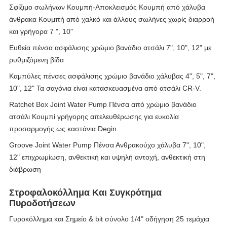
Σφίξιμο σωλήνων Κουμπή-Αποκλεισμός Κουμπή από χάλυβα
άνθρακα Κουμπή από χαλκό και άλλους σωλήνες χωρίς διαρροή
και γρήγορα 7 ", 10"
Ευθεία πένσα ασφάλισης χρώμιο βανάδιο ατσάλι 7", 10", 12" με
ρυθμιζόμενη βίδα
Καμπύλες πένσες ασφάλισης χρώμιο βανάδιο χάλυβας 4", 5", 7",
10", 12" Τα σαγόνια είναι κατασκευασμένα από ατσάλι CR-V.
Ratchet Box Joint Water Pump Πένσα από χρώμιο βανάδιο
ατσάλι Κουμπί γρήγορης απελευθέρωσης για ευκολία
προσαρμογής ως καστάνια Degin
Groove Joint Water Pump Πένσα Ανθρακούχο χάλυβα 7", 10",
12" επιχρωμίωση, ανθεκτική και υψηλή αντοχή, ανθεκτική στη
διάβρωση
Στροφαλοκόλλημα Και Συγκρότημα
Πυροδοτήσεων
Γυροκόλλημα και Σημείο & bit σύνολο 1/4" οδήγηση 25 τεμάχια