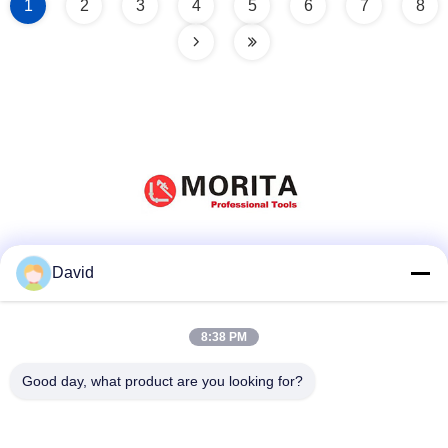
1
2
3
4
5
6
7
8
Μέσα Κοινωνικής Δικτύωσης
David
8:38 PM
Γρήγορη επικοινωνία
Good day, what product are you looking for?
τηλ
86-510-85032170