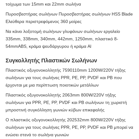
τοίχωμα των 15mm και 22mm σωλήνα
Πυροσβεστήρας σωλήνων Πυροσβεστήρας σωλήνων HSS Blade
Ελεύθερα περιστρεφόμενος 360 μοίρες
Να κάνει λοξοτομή σωλήνων γλυφάνων σωλήνων εργαλείο
335mm, 338mm, 340mm, 442mm, 1250mm, πλαστικό 8-
54mmABS, κράμα ψευδάργυρου ή κράμα Al
Συγκολλητής Πλαστικών Σωλήνων
Πλαστικός οξυγονοκολλητής 7590110mm 1200W/220V τήξης
σωλήνων για τους σωλήνες PPR, PE, PP, PVDF και PB που
έρχονται με μια περίπτωση ποιοτικών μετάλλων
Πλαστικός οξυγονοκολλητής 2063mm 800W/220V τήξης
σωλήνων για PPR, PE, PP, PVDF και PB σωλήνων τη χωριστή
μπροστινή συγκόλληση γωνιών κύβων επικεφαλής
Ο πλαστικός οξυγονοκολλητής 202532mm 800W/220V τήξης
σωλήνων για τους σωλήνες PPR, PE, PP, PVDF και PB μπορεί να
ενώσει στενά το σωλήνα γωνιών