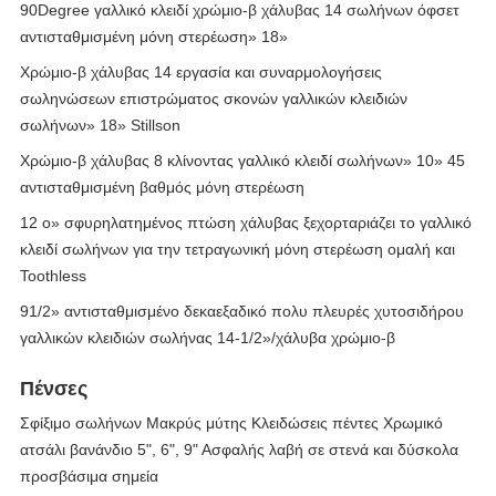
90Degree γαλλικό κλειδί χρώμιο-β χάλυβας 14 σωλήνων όφσετ
αντισταθμισμένη μόνη στερέωση» 18»
Χρώμιο-β χάλυβας 14 εργασία και συναρμολογήσεις
σωληνώσεων επιστρώματος σκονών γαλλικών κλειδιών
σωλήνων» 18» Stillson
Χρώμιο-β χάλυβας 8 κλίνοντας γαλλικό κλειδί σωλήνων» 10» 45
αντισταθμισμένη βαθμός μόνη στερέωση
12 ο» σφυρηλατημένος πτώση χάλυβας ξεχορταριάζει το γαλλικό
κλειδί σωλήνων για την τετραγωνική μόνη στερέωση ομαλή και
Toothless
91/2» αντισταθμισμένο δεκαεξαδικό πολυ πλευρές χυτοσιδήρου
γαλλικών κλειδιών σωλήνας 14-1/2»/χάλυβα χρώμιο-β
Πένσες
Σφίξιμο σωλήνων Μακρύς μύτης Κλειδώσεις πέντες Χρωμικό
ατσάλι βανάνδιο 5", 6", 9" Ασφαλής λαβή σε στενά και δύσκολα
προσβάσιμα σημεία