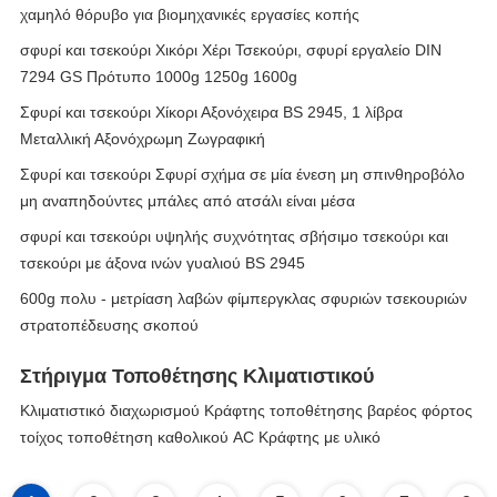
χαμηλό θόρυβο για βιομηχανικές εργασίες κοπής
σφυρί και τσεκούρι Χικόρι Χέρι Τσεκούρι, σφυρί εργαλείο DIN
7294 GS Πρότυπο 1000g 1250g 1600g
Σφυρί και τσεκούρι Χίκορι Αξονόχειρα BS 2945, 1 λίβρα
Μεταλλική Αξονόχρωμη Ζωγραφική
Σφυρί και τσεκούρι Σφυρί σχήμα σε μία ένεση μη σπινθηροβόλο
μη αναπηδούντες μπάλες από ατσάλι είναι μέσα
σφυρί και τσεκούρι υψηλής συχνότητας σβήσιμο τσεκούρι και
τσεκούρι με άξονα ινών γυαλιού BS 2945
600g πολυ - μετρίαση λαβών φίμπεργκλας σφυριών τσεκουριών
στρατοπέδευσης σκοπού
Στήριγμα Τοποθέτησης Κλιματιστικού
Κλιματιστικό διαχωρισμού Κράφτης τοποθέτησης βαρέος φόρτος
τοίχος τοποθέτηση καθολικού AC Κράφτης με υλικό