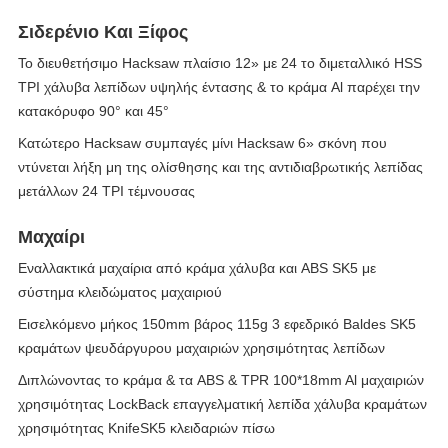
Σιδερένιο Και Ξίφος
Το διευθετήσιμο Hacksaw πλαίσιο 12» με 24 το διμεταλλικό HSS
TPI χάλυβα λεπίδων υψηλής έντασης & το κράμα Al παρέχει την
κατακόρυφο 90° και 45°
Κατώτερο Hacksaw συμπαγές μίνι Hacksaw 6» σκόνη που
ντύνεται λήξη μη της ολίσθησης και της αντιδιαβρωτικής λεπίδας
μετάλλων 24 TPI τέμνουσας
Μαχαίρι
Εναλλακτικά μαχαίρια από κράμα χάλυβα και ABS SK5 με
σύστημα κλειδώματος μαχαιριού
Εισελκόμενο μήκος 150mm βάρος 115g 3 εφεδρικό Baldes SK5
κραμάτων ψευδάργυρου μαχαιριών χρησιμότητας λεπίδων
Διπλώνοντας το κράμα & τα ABS & TPR 100*18mm Al μαχαιριών
χρησιμότητας LockBack επαγγελματική λεπίδα χάλυβα κραμάτων
χρησιμότητας KnifeSK5 κλειδαριών πίσω