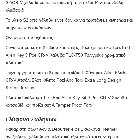
S2/CR-V χάλυβα με περιστροφική ταινία κλιπ Μίνι σκανδάλη
κλειδαριά
Το υλικό S2 από χάλυβα είναι ιδανικό για τρυπάνι με κινητήρα και
οδηγούς συγκρούσεων.
Ονομασία του οχήματος:
Συγκρότημα κατσαβιδιδιού και πρίζας Πολυχρωματικό Torx End
Allen Key 9 Pce CR-V Χάλυβα T10-T50 Τυλιγμένο χρωματικό
πλαστικό
Τεχνουργήματα κατσαβίδας και πρίζας Τ Χάνδρας Allen Κλειδί
CR-V Ατσάλι Σλοτ Φίλιπς Pozi And Torx Extra Long Design
Strong Torsion
Πλαστικό κάλυμμα Torx End Allen Key Kit 9 Pce CR-V Χάλυβα
κατσαβίδι και πρίζα σετ Α Tamper Proof Torx
Γλύφανο Σωλήνων
Καθαριστή σωλήνων & Deburrer 4 σε 1 σωλήνα Reamer
ανοξείδωτο χάλυβα και πλαστικό εξωτερικό και εσωτερικό