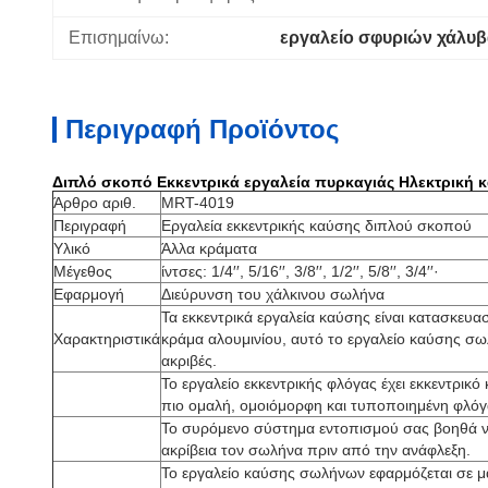
Επισημαίνω:
εργαλείο σφυριών χάλυ
Περιγραφή Προϊόντος
Διπλό σκοπό Εκκεντρικά εργαλεία πυρκαγιάς Ηλεκτρική κα
Άρθρο αριθ.
MRT-4019
Περιγραφή
Εργαλεία εκκεντρικής καύσης διπλού σκοπού
Υλικό
Άλλα κράματα
Μέγεθος
ίντσες: 1/4′′, 5/16′′, 3/8′′, 1/2′′, 5/8′′, 3/4′′
·
Εφαρμογή
Διεύρυνση του χάλκινου σωλήνα
Τα εκκεντρικά εργαλεία καύσης είναι κατασκευ
Χαρακτηριστικά
κράμα αλουμινίου, αυτό το εργαλείο καύσης σωλ
ακριβές.
Το εργαλείο εκκεντρικής φλόγας έχει εκκεντρικό
πιο ομαλή, ομοιόμορφη και τυποποιημένη φλόγ
Το συρόμενο σύστημα εντοπισμού σας βοηθά να
ακρίβεια τον σωλήνα πριν από την ανάφλεξη.
Το εργαλείο καύσης σωλήνων εφαρμόζεται σε 