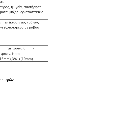
ες.
ντήρες, ψυγεία, συντήρηση
ματα ψύξης, εγκαταστάσεις
ι η επέκταση της τρύπας
νι εξοπλισμένο με ράβδο
9mm,
(
με τρύπα 8 mm
)
 τρύπα 9mm
(16mm),3/4" ((19mm)
ν ημερών.