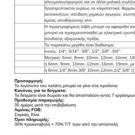
αλουμινίου/αργυρού και σε άλλα μαλακά σωλήν
Χρησιμοποιείται ευρέως σε κλιματιστικά, θερμα
αυτοκινήτων, σύνδεση χημικών αγωγών, συστή
κρύας αποθήκευσης κλπ.
Η περιστρεφόμενη λαβή μπορεί να αφαιρεθεί κα
μπορεί να πραγματοποιηθεί με ηλεκτρικό τρυπά
σύνδεσης εξαγωνικής πρίζας.
Τα παρακάτω μεγέθη είναι διαθέσιμα:
ίντσες: 1/4′′, 5/16′′, 3/8′′, 1/2′′, 5/8′′, 3/4′′
·
Μετρική: 6mm, 8mm, 10mm, 12mm, 16mm, 1
ή 6mm, 9mm, 10mm, 12mm, 16mm, 19mm, με
ή 6mm,1/4",9mm,3/8",10mm,12mm,1/2",5/8" (
Προσαρμογή:
Το λογότυπο του πελάτη μπορεί να γίνει στα προϊόντα.
Κανόνας για τα δείγματα:
Τα δείγματα είναι δωρεάν και θα αποσταλούν εντός 7 εργάσιμω
Προθεσμία παραγωγής:
35 ημέρες μετά την επιβεβαίωση
Λιμένας FOB:
Σαγκάη, Κίνα
Όροι πληρωμής:
30% προκαταβολή + 70% T/T πριν από την αποστολή.