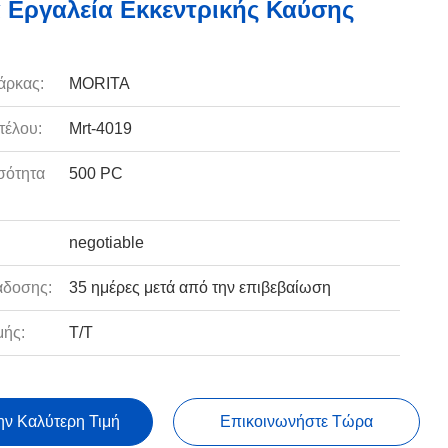
 Εργαλεία Εκκεντρικής Καύσης
άρκας:
MORITA
τέλου:
Mrt-4019
σότητα
500 PC
:
negotiable
άδοσης:
35 ημέρες μετά από την επιβεβαίωση
ής:
T/T
ην Καλύτερη Τιμή
Επικοινωνήστε Τώρα