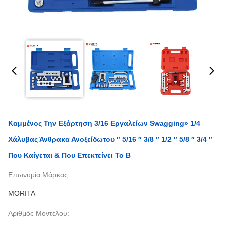
Καμμένος Την Εξάρτηση 3/16 Εργαλείων Swagging» 1/4
Χάλυβας Άνθρακα Ανοξείδωτου ″ 5/16 ″ 3/8 ″ 1/2 ″ 5/8 ″ 3/4 ″
Που Καίγεται & Που Επεκτείνει Το Β
Επωνυμία Μάρκας:
MORITA
Αριθμός Μοντέλου: