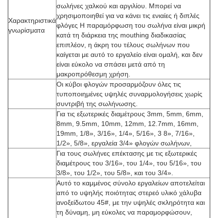
σωλήνες χαλκού και αργιλίου. Μπορεί να
χρησιμοποιηθεί για να κάνει τις ενιαίες ή διπλές
Χαρακτηριστικά
φλόγες Η παραμόρφωση του σωλήνα είναι μικρή
γνωρίσματα
κατά τη διάρκεια της mouthing διαδικασίας
επιπλέον, η άκρη του τέλους σωλήνων που
καίγεται με αυτό το εργαλείο είναι ομαλή, και δεν
είναι εύκολο να σπάσει μετά από τη
μακροπρόθεσμη χρήση.
Οι κύβοι φλογών προσαρμόζουν όλες τις
τυποποιημένες υψηλές συναρμολογήσεις χωρίς
συντριβή της σωλήνωσης.
Για τις εξωτερικές διαμέτρους 3mm, 5mm, 6mm,
8mm, 9.5mm, 10mm, 12mm, 12.7mm, 16mm,
19mm, 1/8», 3/16», 1/4», 5/16», 3 8», 7/16»,
1/2», 5/8», εργαλεία 3/4» φλογών σωλήνων,
Για τους σωλήνες επέκτασης με τις εξωτερικές
διαμέτρους του 3/16», του 1/4», του 5/16», του
3/8», του 1/2», του 5/8», και του 3/4».
Αυτό το καμμένος σύνολο εργαλείων αποτελείται
από το υψηλής ποιότητας στερεό υλικό χάλυβα
ανοξείδωτου 45#, με την υψηλές σκληρότητα και
τη δύναμη, μη εύκολες να παραμορφώσουν,