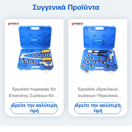
Συγγενικά Προϊόντα
Εργαλεία πυρκαγιάς Κίτ
Εργαλεία υδραυλικών
Επεκτάτης Σωλήνων Κίτ Αλ
σωλήνων Υδραυλικός
κράμα σκληροποιημένο
σωλήνας Επεκτάτης
Βρείτε την καλύτερη
Βρείτε την καλύτερη
χάλυβα 3/8 "-1-5/8"
Εργαλείων Εγκαταστήστε
τιμή
τιμή
αλουμινίου σκληροποιημένο
χάλυβα 3/8 "-1-5/8"