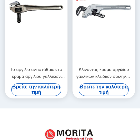
Το αργίλιο αντιστάθμισε το
Κλίνοντας κράμα αργιλίου
κράμα αργιλίου γαλλικών
γαλλικών κλειδιών σωλήνων
κλειδιών σωλήνων χρώμιο-
αργιλίου, χρώμιο-Vsteel 10»,
Βρείτε την καλύτερη
Βρείτε την καλύτερη
Vsteel 14», 18», 24» 90-
κλίση 45-βαθμού 14», 18»
τιμή
τιμή
βαθμός που αντισταθμίστηκε
κατάλληλη για τα σφιχτά
κατάλληλος για τα σφιχτά
διαστήματα
διαστήματα