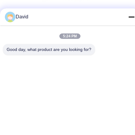
David
Μέσα Κοινωνικής Δικτύωσης
5:24 PM
Γρήγορη επικοινωνία
Good day, what product are you looking for?
τηλ
86-510-85032170
E-mail
david@moritatools.com
Διεύθυνση
Ο αριθμός 178, οδός Wangzhuang, νέα περιοχή, Wuxi,
Jiangsu, Κίνα (ηπειρωτική χώρα)
Πολιτική απορρήτου
|
Sitemap