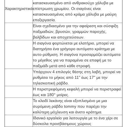
κατασκευασμένο από ανθρακούχο χάλυβα με
Χαρακτηριστικά
επίστρωση χρωμίου. Οι σιαγόνες είναι
κατασκευασμένες από κράμα χάλυβα με μαύρη
επεξεργασία.
Είναι σχεδιασμένο για την αφαίρεση και σύσφιξη
παξιμαδιών, βρυσών, γραμμών παροχής,
βαλβίδων και αποχετεύσεων.
Η σιαγόνα φορτώνεται με ελατήριο, μπορεί να
διατηρήσει ένα γρήγορο αυτόματο κράτημα με
αυτο-ρύθμιση. Η σιαγόνα προσαρμόζει αυτόματα
το μέγεθος για να παραμένει σε επαφή με το
παξιμάδι μετά από κάθε στροφή.
Υπάρχουν 4 επιλογές θέσης στη λαβή, μπορεί να
ρυθμίσει το μήκος από 11" έως 17" με την
τηλεσκοπική ράβδο.
Η περιστρεφόμενη κεφαλή μπορεί να περιστραφεί
έως και 180° μοίρες.
Το κλειδί λεκάνης είναι εξοπλισμένο με μια
συρόμενη ράβδο tommy που παρέχει την
καλύτερη μόχλευση και άνετο κράτημα.
Ιδανικό εργαλείο για λειτουργία με το ένα χέρι σε
δύσκολα προσβάσιμους χώρους