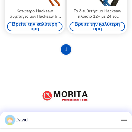
Κατώτερο Hacksaw
Το διευθετήσιμο Hacksaw
συμπαγές μίνι Hacksaw 6»
πλαίσιο 12» με 24 το
σκόνη που ντύνεται λήξη μη
διμεταλλικό HSS TPI χάλυβα
Βρείτε την καλύτερη
Βρείτε την καλύτερη
της ολίσθησης και της
λεπίδων υψηλής έντασης &
τιμή
τιμή
αντιδιαβρωτικής λεπίδας
το κράμα Al παρέχει την
μετάλλων 24 TPI τέμνουσας
κατακόρυφο 90° και 45°
1
Μέσα Κοινωνικής Δικτύωσης
David