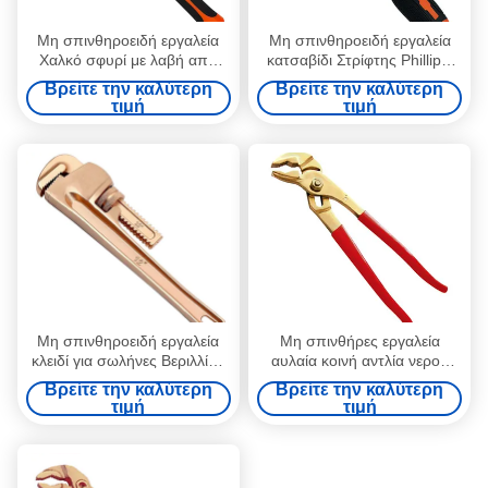
Μη σπινθηροειδή εργαλεία
Μη σπινθηροειδή εργαλεία
Χαλκό σφυρί με λαβή από
κατσαβίδι Στρίφτης Phillips,
γυαλί ίνες, μη μαγνητικό,
Pozi, Torx Βεριλλίμιο Χάλκινο
Βρείτε την καλύτερη
Βρείτε την καλύτερη
σφυρηλατημένο, ανθεκτικό
ή Αλουμίνιο Χάλκινο
τιμή
τιμή
στη διάβρωση,
σκληρότητα έως HRC30
Μη σπινθηροειδή εργαλεία
Μη σπινθήρες εργαλεία
κλειδί για σωλήνες Βεριλλίου
αυλαία κοινή αντλία νερού
Χάλκινο ή Αλουμίνιο Χάλκινο
τεντήρα 10 ", 12 ̇ κατάλληλη
Βρείτε την καλύτερη
Βρείτε την καλύτερη
8", 10", 12", 14", 18", 24",
για αέριο αιθυλένιο 7,8%
τιμή
τιμή
36", 48"
αέριο υδρογόνου 21%