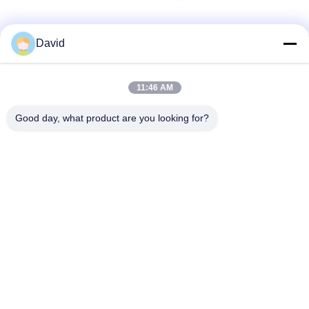
Μέσα Κοινωνικής Δικτύωσης
David
11:46 AM
Γρήγορη επικοινωνία
Good day, what product are you looking for?
τηλ
86-510-85032170
E-mail
david@moritatools.com
Διεύθυνση
Ο αριθμός 178, οδός Wangzhuang, νέα περιοχή, Wuxi,
Jiangsu, Κίνα (ηπειρωτική χώρα)
Πολιτική απορρήτου
|
Sitemap