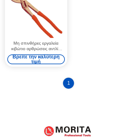
Μη σπινθήρες εργαλεία
κιβώτιο αρθρώσεις αντλία
νερού τεντήρα 10 "
Βρείτε την καλύτερη
χωρητικότητα ανοίγματος: 32
τιμή
mm κατάλληλο για την
πετροχημική βιομηχανία
1