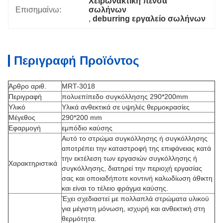
Χειρωνακτική πένσα 
Επισημαίνω:
σωλήνων
, 
deburring εργαλείο σωλήνων
Περιγραφή Προϊόντος
Άρθρο αριθ.
MRT-3018
Περιγραφή
πολυεπίπεδο συγκόλλησης 290*200mm
Υλικό
Υλικά ανθεκτικά σε υψηλές θερμοκρασίες
Μέγεθος
290*200 mm
Εφαρμογή
εμπόδιο καύσης
Αυτό το στρώμα συγκόλλησης ή συγκόλλησης
αποτρέπει την καταστροφή της επιφάνειας κατά
την εκτέλεση των εργασιών συγκόλλησης ή
Χαρακτηριστικά
συγκόλλησης, διατηρεί την περιοχή εργασίας
σας και οποιαδήποτε κοντινή καλωδίωση άθικτη
και είναι το τέλειο φράγμα καύσης.
Έχει σχεδιαστεί με πολλαπλά στρώματα υλικού
για μέγιστη μόνωση, ισχυρή και ανθεκτική στη
θερμότητα.