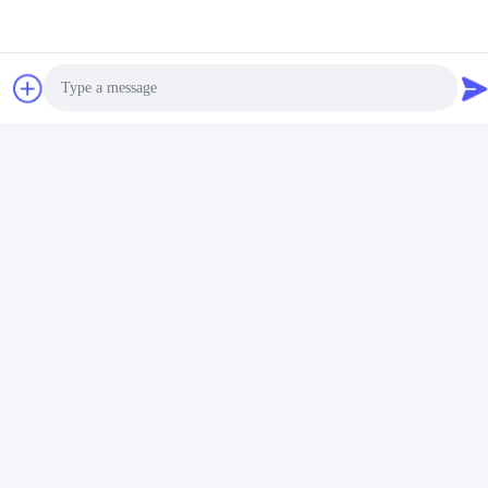
Photo
Video Call
Audio Call
Ετικέτες:
Deburring Εργαλείο Σωλήνων
Χειρωνακτική Πένσα Σωλήνων
Καθαρίζοντας Βούρτσα Σωλήνων