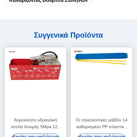
Καθαρίζοντας Βούρτσα Σωλήνων
Συγγενικά Προϊόντα
Χειροκίνητη υδραυλική
Οι τηλεσκοπικές ράβδοι 14
αντλία δοκιμής 5Mpa 12L
καθορισμένο PP πλαστικό
Πυρολογικά εργαλεία Χαλκός
μήκος 1150mm
Βρείτε την καλύτερη
Βρείτε την καλύτερη