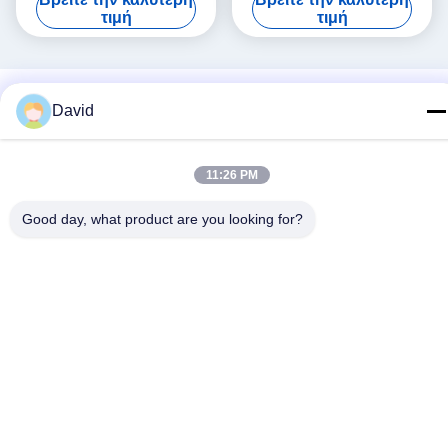
& Χάλυβας & Al Alloy
σκαλοπατιών Pce ένα ισχυρό
τιμή
τιμή
Πυροσβεστικό σωλήνα
χρώμα τσαντών καμβά
νερού και δοκιμή διαρροής
διαθέσιμο κρατούν τον
τάπητα σε ισχύ
David
11:26 PM
Good day, what product are you looking for?
Μέσα Κοινωνικής Δικτύωσης
Γρήγορη επικοινωνία
τηλ
86-510-85032170
E-mail