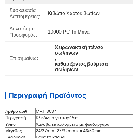
Συσκευασία
Κιβώτιο Χαρτοκιβωτίων
Λεπτομέρειες:
Δυνατότητα
10000 PC Το Μήνα
Προσφοράς:
Χειρωνακτική πένσα 
σωλήνων
Επισημαίνω:
, 
καθαρίζοντας βούρτσα 
σωλήνων
Περιγραφή Προϊόντος
Άρθρο αριθ.
MRT-3037
Περιγραφή
Κλείδωμα για καρύδια
Υλικό
Χάλυβα επικαλυμμένο με ψευδάργυρο
Μέγεθος
24/27mm, 27/32mm και 46/50mm
Εφαρμογή
Γάμα το καρύδι.