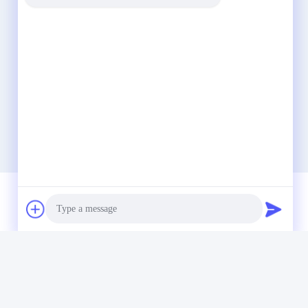
Γρήγορη επικοινωνία
τηλ
86-510-85032170
Photo
E-mail