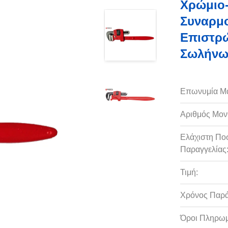
Χρώμιο-
Συναρμ
Επιστρώ
Σωλήνων
Επωνυμία Μ
Αριθμός Μον
Ελάχιστη Πο
Παραγγελίας
Τιμή:
Χρόνος Παρ
Όροι Πληρωμ