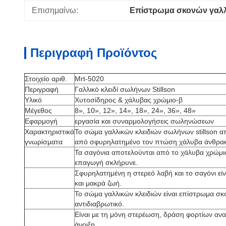
Επισημαίνω:
Επίστρωμα σκονών γαλλι
Περιγραφή Προϊόντος
Στοιχείο αριθ.
Mrt-5020
Περιγραφή
Γαλλικό κλειδί σωλήνων Stillson
Υλικό
Χυτοσίδηρος & χάλυβας χρώμιο-β
Μέγεθος
8», 10», 12», 14», 18», 24», 36», 48»
Εφαρμογή
εργασία και συναρμολογήσεις σωληνώσεων
Χαρακτηριστικά
Το σώμα γαλλικών κλειδιών σωλήνων stillson απ
γνωρίσματα
από σφυρηλατημένο τον πτώση χάλυβα άνθρα
Τα σαγόνια αποτελούνται από το χάλυβα χρώμιο
επαγωγή σκλήρυνε.
Σφυρηλατημένη η στερεό λαβή και το σαγόνι είν
και μακρά ζωή.
Το σώμα γαλλικών κλειδιών είναι επίστρωμα σκ
αντιδιαβρωτικό.
Είναι με τη μόνη στερέωση, δράση φορτίων αν
άνοιξη.