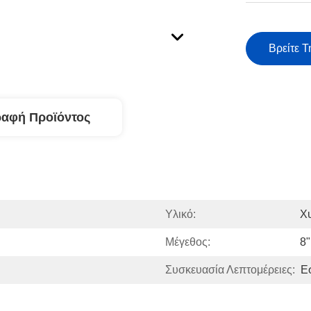
Βρείτε Τ
ραφή Προϊόντος
Υλικό:
Χ
Μέγεθος:
8"
Συσκευασία Λεπτομέρειες:
Ε