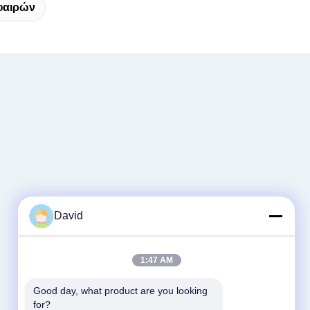
φαιρών
David
1:47 AM
Good day, what product are you looking 
for?