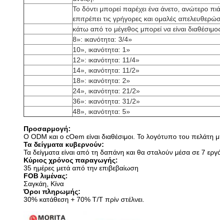
Το δόντι μπορεί παρέχει ένα άνετο, ανώτερο πιά
επιτρέπει τις γρήγορες και ομαλές απελευθερώσ
κάτω από το μέγεθος μπορεί να είναι διαθέσιμο
8»: ικανότητα: 3/4»
10», ικανότητα: 1»
12»: ικανότητα: 11/4»
14», ικανότητα: 11/2»
18»: ικανότητα: 2»
24», ικανότητα: 21/2»
36»: ικανότητα: 31/2»
48», ικανότητα: 5»
Προσαρμογή:
Ο ODM και ο cOem είναι διαθέσιμοι. Το λογότυπο του πελάτη μπ
Τα δείγματα κυβερνούν:
Τα δείγματα είναι από τη δαπάνη και θα σταλούν μέσα σε 7 εργ
Κύριος χρόνος παραγωγής:
35 ημέρες μετά από την επιβεβαίωση
FOB λιμένας:
Σαγκάη, Κίνα
Όροι πληρωμής:
30% κατάθεση + 70% T/T πρίν στέλνει.