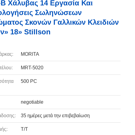
Β Χάλυβας 14 Εργασία Και
ολογήσεις Σωληνώσεων
ματος Σκονών Γαλλικών Κλειδιών
» 18» Stillson
άρκας:
MORITA
τέλου:
MRT-5020
σότητα
500 PC
:
negotiable
άδοσης:
35 ημέρες μετά την επιβεβαίωση
ής:
T/T