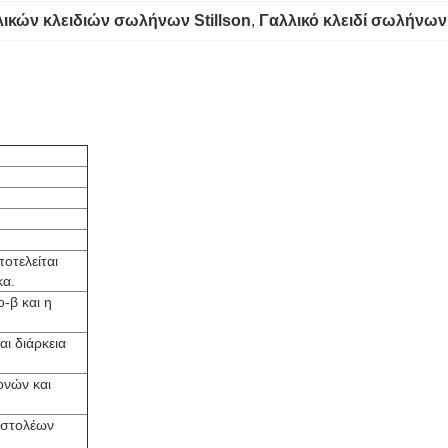
κών κλειδιών σωλήνων Stillson
, 
Γαλλικό κλειδί σωλήνων 
οτελείται
κα.
-β και η
αι διάρκεια
ονών και
αστολέων