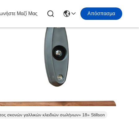
ωνήστε Μαζί Μας
Απόσπασμα
ος σκονών γαλλικών κλειδιών σωλήνων» 18» Stillson