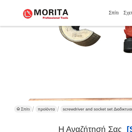
Σπίτι
Σχε
Σπίτι
προϊόντα
screwdriver and socket set Διαδικτ
Η Αναζήτησή Σας
[s