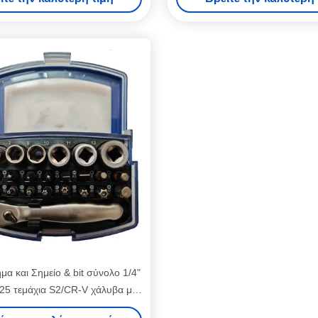
χρωματικό πλαστικό
α και Σημείο & bit σύνολο 1/4"
25 τεμάχια S2/CR-V χάλυβα με
ική ταινία κλιπ Μίνι σκανδάλη