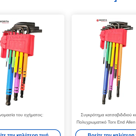
νομασία του οχήματος:
Συγκρότημα κατσαβιδιδιού κα
Πολυχρωματικό Torx End Allen
CR-V Χάλυβα T10-T50 Τυλ
ίτε την καλύτερη τιμή
Βρείτε την καλύτερη 