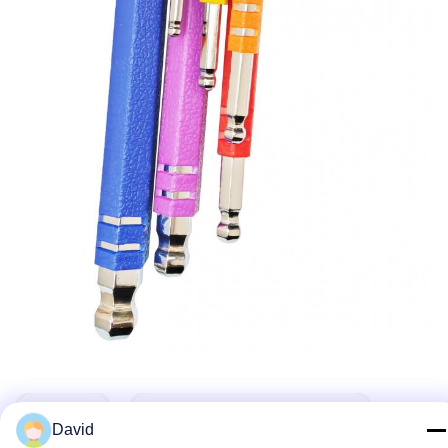
Ετικέτες:
Εργαλείο Σφυριών Χάλυβα
David