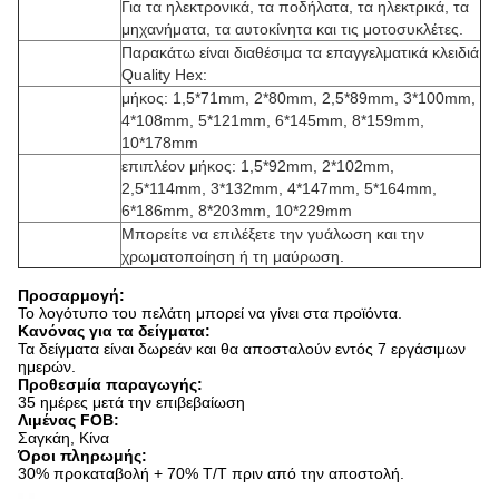
Για τα ηλεκτρονικά, τα ποδήλατα, τα ηλεκτρικά, τα
μηχανήματα, τα αυτοκίνητα και τις μοτοσυκλέτες.
Παρακάτω είναι διαθέσιμα τα επαγγελματικά κλειδιά
Quality Hex:
μήκος: 1,5*71mm, 2*80mm, 2,5*89mm, 3*100mm,
4*108mm, 5*121mm, 6*145mm, 8*159mm,
10*178mm
επιπλέον μήκος: 1,5*92mm, 2*102mm,
2,5*114mm, 3*132mm, 4*147mm, 5*164mm,
6*186mm, 8*203mm, 10*229mm
Μπορείτε να επιλέξετε την γυάλωση και την
χρωματοποίηση ή τη μαύρωση.
Προσαρμογή:
Το λογότυπο του πελάτη μπορεί να γίνει στα προϊόντα.
Κανόνας για τα δείγματα:
Τα δείγματα είναι δωρεάν και θα αποσταλούν εντός 7 εργάσιμων
ημερών.
Προθεσμία παραγωγής:
35 ημέρες μετά την επιβεβαίωση
Λιμένας FOB:
Σαγκάη, Κίνα
Όροι πληρωμής:
30% προκαταβολή + 70% T/T πριν από την αποστολή.