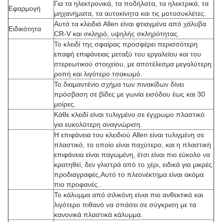
Για τα ηλεκτρονικά, τα ποδήλατα, τα ηλεκτρικά, τα
Εφαρμογή
μηχανήματα, τα αυτοκίνητα και τις μοτοσυκλέτες.
Αυτά τα κλειδιά Allen είναι φτιαγμένα από χάλυβα
Ειδικότητα
CR-V και σκληρό, υψηλής σκληρότητας.
Το κλειδί της σφαίρας προσφέρει περισσότερη
επαφή επιφάνειας μεταξύ του εργαλείου και του
στερεωτικού στοιχείου, με αποτέλεσμα μεγαλύτερη
ροπή και λιγότερο τσακωμό.
Το διαμαντένιο σχήμα των πινακίδων δίνει
πρόσβαση σε βίδες με γωνία εισόδου έως και 30
μοίρες.
Κάθε κλειδί είναι τυλιγμένο σε έγχρωμο πλαστικό
για ευκολότερη αναγνώριση.
Η επιφάνεια του κλειδιού Allen είναι τυλιγμένη σε
πλαστικό, το οποίο είναι παχύτερο, και η πλαστική
επιφάνεια είναι παγωμένη, έτσι είναι πιο εύκολο να
κρατηθεί, δεν γλιστρά από το χέρι, ειδικά για μικρές
προδιαγραφές,Αυτό το πλεονέκτημα είναι ακόμα
πιο προφανές..
Το κάλυμμα από σιλικόνη είναι πιο ανθεκτικό και
λιγότερο πιθανό να σπάσει σε σύγκριση με τα
κανονικά πλαστικά κάλυμμα.