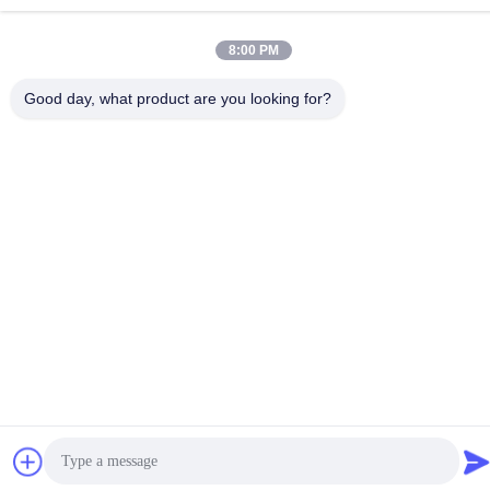
Σφυρί Πλινθοκτιστών
8:00 PM
Σφυρί Σφυρών Χάλυβα
Good day, what product are you looking for?
Συγγενικά Προϊόντα
Πλαστική βάση σφαιρικής
Πτυσσόμενο κιτ κλειδιού