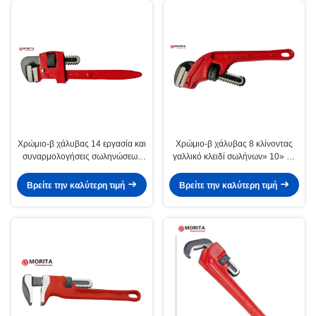
Χρώμιο-β χάλυβας 14 εργασία και
Χρώμιο-β χάλυβας 8 κλίνοντας
συναρμολογήσεις σωληνώσεων
γαλλικό κλειδί σωλήνων» 10» 45
επιστρώματος σκονών γαλλικών
αντισταθμισμένη βαθμός μόνη
κλειδιών σωλήνων» 18» Stillson
στερέωση
Βρείτε την καλύτερη τιμή
Βρείτε την καλύτερη τιμή