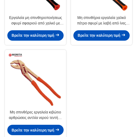
Εργαλεία μη σπινθηροποιήσεως
Μη σπινθήρια εργαλεία χαλκό
σφυρί σφαιριού από χαλκό με
πέτρα σφυρί με λαβή από ίνες
λαβή από ίνες γυαλιού, μη
γυαλιού, μη μαγνητικό,
μαγνητικά, σφυρηλατημένα,
σφυρηλατημένο, ανθεκτικό στη
Βρείτε την καλύτερη τιμή
Βρείτε την καλύτερη τιμή
ανθεκτικά στη διάβρωση
διάβρωση,
Μη σπινθήρες εργαλεία κιβώτιο
αρθρώσεις αντλία νερού τεντήρα
10 " χωρητικότητα ανοίγματος: 32
mm κατάλληλο για την
Βρείτε την καλύτερη τιμή
πετροχημική βιομηχανία