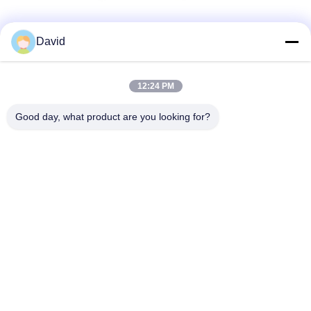
Μέσα Κοινωνικής Δικτύωσης
David
12:24 PM
Γρήγορη επικοινωνία
Good day, what product are you looking for?
τηλ
86-510-85032170
E-mail
david@moritatools.com
Διεύθυνση
Ο αριθμός 178, οδός Wangzhuang, νέα περιοχή, Wuxi,
Jiangsu, Κίνα (ηπειρωτική χώρα)
Πολιτική απορρήτου
|
Sitemap