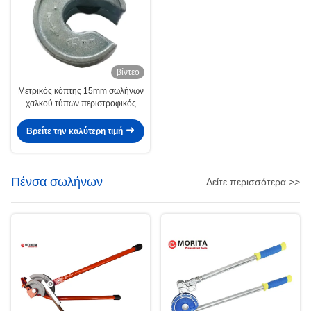
βίντεο
Μετρικός κόπτης 15mm σωλήνων
χαλκού τύπων περιστροφικός
λεπίδα σώματος Gcr15 κραμάτων
ψευδάργυρου 28mm
Βρείτε την καλύτερη τιμή
Πένσα σωλήνων
Δείτε περισσότερα >>