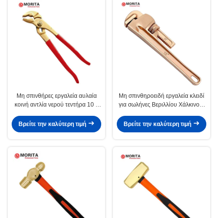
Μη σπινθήρες εργαλεία αυλαία
Μη σπινθηροειδή εργαλεία κλειδί
κοινή αντλία νερού τεντήρα 10 ",
για σωλήνες Βεριλλίου Χάλκινο ή
12 ̇ κατάλληλη για αέριο αιθυλένιο
Αλουμίνιο Χάλκινο 8", 10", 12",
7,8% αέριο υδρογόνου 21%
14", 18", 24", 36", 48"
Βρείτε την καλύτερη τιμή
Βρείτε την καλύτερη τιμή