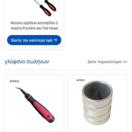
Μεγάλη εμβέλεια κατσαβίδια 2
πακέτα Pozidriv και Flat Head
Μαγνητικές άκρες Εργονομικές
λαβές 300mm
Βρείτε την καλύτερη τιμή
γλύφανο σωλήνων
Δείτε περισσότερα >>