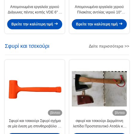
Απομονωμένα εργαλεία χεριού
Απομονωμένα εργαλεία χεριού
Διάγωνες πέντες κοπής VDE 6" 7"
Πλακέτες αντλίας νερού 10"
HRC62
250mm VDE
Βρείτε την καλύτερη τιμή
Βρείτε την καλύτερη τιμή
Σφυρί και τσεκούρι
Δείτε περισσότερα >>
βίντεο
βίντεο
Σφυρί και τσεκούρι Σφυρί σχήμα
σφυρί και τσεκούρι Δερμάτινη
σε μία ένεση μη σπινθηροβόλο μη
λεπίδα Προστατευτικό Ατσάλι και
αναπηδούντες μπάλες από ατσάλι
Ατσάλι Καμπινγκ Ατσάλι Υψηλής