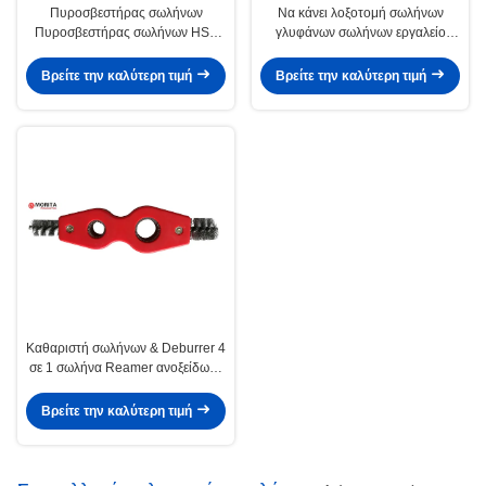
Πυροσβεστήρας σωλήνων
Να κάνει λοξοτομή σωλήνων
Πυροσβεστήρας σωλήνων HSS
γλυφάνων σωλήνων εργαλείο
Blade Ελεύθερα περιστρεφόμενος
335mm, 338mm, 340mm,
360 μοίρες
442mm, 1250mm, πλαστικό 8-
Βρείτε την καλύτερη τιμή
Βρείτε την καλύτερη τιμή
54mmABS, κράμα ψευδάργυρου
ή κράμα Al
Καθαριστή σωλήνων & Deburrer 4
σε 1 σωλήνα Reamer ανοξείδωτο
χάλυβα και πλαστικό εξωτερικό
και εσωτερικό τοίχωμα των 15mm
Βρείτε την καλύτερη τιμή
και 22mm σωλήνα