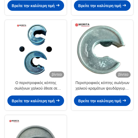
κατάλληλο για στα μικρά
γλυφάνων σωλήνων μικρά
Βρείτε την καλύτερη τιμή
Βρείτε την καλύτερη τιμή
εργασιακά περιβάλλοντα
εργασιακά περιβάλλοντα
βίντεο
βίντεο
Ο περιστροφικός κόπτης
Περιστροφικός κόπτης σωλήνων
σωλήνων χαλκού έθεσε σε
χαλκού κραμάτων ψευδάργυρου
15+22mm 2 PC εφεδρική λεπίδα
1/2 ίντσα 3/4 ίντσα λεπίδα
σώματος Gcr15 κραμάτων
σώματος Gcr15 1 ίντσας
Βρείτε την καλύτερη τιμή
Βρείτε την καλύτερη τιμή
ψευδάργυρου ροδών