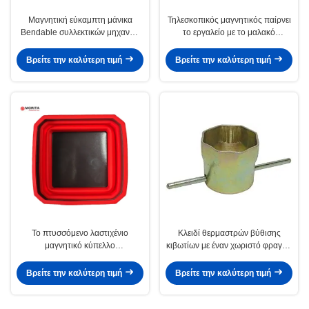
Μαγνητική εύκαμπτη μάνικα
Τηλεσκοπικός μαγνητικός παίρνει
Bendable συλλεκτικών μηχανών
το εργαλείο με το μαλακό
τέσσερις-νυχιών εργαλείων
λαστιχένιο ανοξείδωτο 840mm
Grabber με τα φω'τα των
λαβών παίρνει τις βίδες, καρύδια,
Βρείτε την καλύτερη τιμή
Βρείτε την καλύτερη τιμή
οδηγήσεων
μπουλόνια, καρφιά
Το πτυσσόμενο λαστιχένιο
Κλειδί θερμαστρών βύθισης
μαγνητικό κύπελλο
κιβωτίων με έναν χωριστό φραγμό
120*120*50mm σιλικόνης χρώμα
του Tommy
4 διαθέσιμο κρατά τα μπουλόνια,
Βρείτε την καλύτερη τιμή
Βρείτε την καλύτερη τιμή
τα καρύδια, τις βίδες και τα μέρη