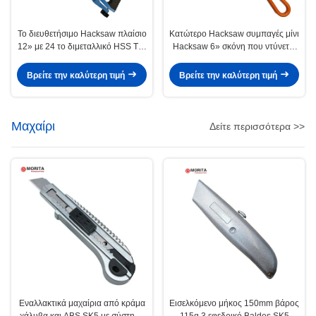
Το διευθετήσιμο Hacksaw πλαίσιο
Κατώτερο Hacksaw συμπαγές μίνι
12» με 24 το διμεταλλικό HSS TPI
Hacksaw 6» σκόνη που ντύνεται
χάλυβα λεπίδων υψηλής έντασης
λήξη μη της ολίσθησης και της
& το κράμα Al παρέχει την
αντιδιαβρωτικής λεπίδας
Βρείτε την καλύτερη τιμή
Βρείτε την καλύτερη τιμή
κατακόρυφο 90° και 45°
μετάλλων 24 TPI τέμνουσας
Μαχαίρι
Δείτε περισσότερα >>
Εναλλακτικά μαχαίρια από κράμα
Εισελκόμενο μήκος 150mm βάρος
χάλυβα και ABS SK5 με σύστημα
115g 3 εφεδρικό Baldes SK5