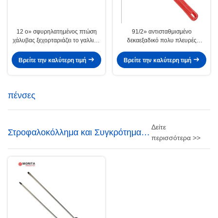
12 ο» σφυρηλατημένος πτώση
91/2» αντισταθμισμένο
χάλυβας ξεχορταριάζει το γαλλικό
δεκαεξαδικό πολυ πλευρές
κλειδί σωλήνων για την
χυτοσιδήρου γαλλικών κλειδιών
τετραγωνική μόνη στερέωση
σωλήνας 14-1/2»/χάλυβα χρώμιο-
Βρείτε την καλύτερη τιμή
Βρείτε την καλύτερη τιμή
ομαλή και Toothless
β
πένσες
Δείτε
Στροφαλοκόλλημα και Συγκρότημα
περισσότερα >>
Πυροδοτήσεων