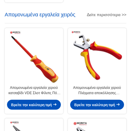
Απομονωμένα εργαλεία χειρός
Δείτε περισσότερα >>
Απομονωμένα εργαλεία χεριού
Απομονωμένα εργαλεία χεριού
κατσαβίδι VDE Σλοτ Φίλιπς Πόζι
Πλέγματα αποκόλλησης
Τροφή Χρωμικό βαναδικό χάλυβα
καλωδίων VDE 170mm
1000 V AC Υψηλή σκληρότητα με
Βρείτε την καλύτερη τιμή
Βρείτε την καλύτερη τιμή
μαγνήτη