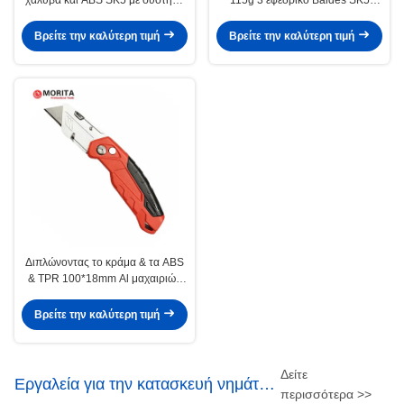
κλειδώματος μαχαιριού
κραμάτων ψευδάργυρου
μαχαιριών χρησιμότητας λεπίδων
Βρείτε την καλύτερη τιμή
Βρείτε την καλύτερη τιμή
Διπλώνοντας το κράμα & τα ABS
& TPR 100*18mm Al μαχαιριών
χρησιμότητας LockBack
επαγγελματική λεπίδα χάλυβα
Βρείτε την καλύτερη τιμή
κραμάτων χρησιμότητας
KnifeSK5 κλειδαριών πίσω
Δείτε
Εργαλεία για την κατασκευή νημάτων
περισσότερα >>