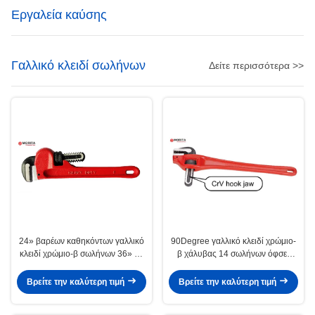
Εργαλεία καύσης
Γαλλικό κλειδί σωλήνων
Δείτε περισσότερα >>
24» βαρέων καθηκόντων γαλλικό
90Degree γαλλικό κλειδί χρώμιο-
κλειδί χρώμιο-β σωλήνων 36» 48
β χάλυβας 14 σωλήνων όφσετ
το» χάλυβας στερεώνει σταθερά
αντισταθμισμένη μόνη στερέωση»
το σωλήνα για να αποφύγει την
18»
Βρείτε την καλύτερη τιμή
Βρείτε την καλύτερη τιμή
ολίσθηση