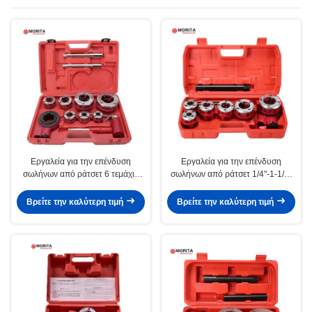
για σωλήνες
Εργαλεία για την επένδυση
Εργαλεία για την επένδυση
σωλήνων από ράτσετ 6 τεμάχια
σωλήνων από ράτσετ 1/4"-1-1/4"
1/2"-2" χυτοσίδηρο, κράμα
εύπλαστο χυτοσίδηρο για την
χάλυβα για την επένδυση
επένδυση σωλήνων αερίου ή
Βρείτε την καλύτερη τιμή
Βρείτε την καλύτερη τιμή
σωλήνων αερίου ή σωλήνων από
γαλβανισμένων σωλήνων από
γαλβανισμένο σίδηρο
σίδηρο