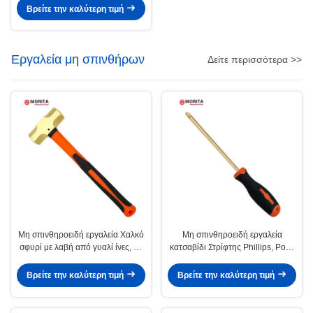
αερίου ή γαλβανισμένων σωλήνων
Βρείτε την καλύτερη τιμή
Εργαλεία μη σπινθήρων
Δείτε περισσότερα >>
Μη σπινθηροειδή εργαλεία Χαλκό
Μη σπινθηροειδή εργαλεία
σφυρί με λαβή από γυαλί ίνες, μη
κατσαβίδι Στρίφτης Phillips, Pozi,
μαγνητικό, σφυρηλατημένο,
Torx Βεριλλίμιο Χάλκινο ή
ανθεκτικό στη διάβρωση,
Αλουμίνιο Χάλκινο σκληρότητα
Βρείτε την καλύτερη τιμή
Βρείτε την καλύτερη τιμή
έως HRC30