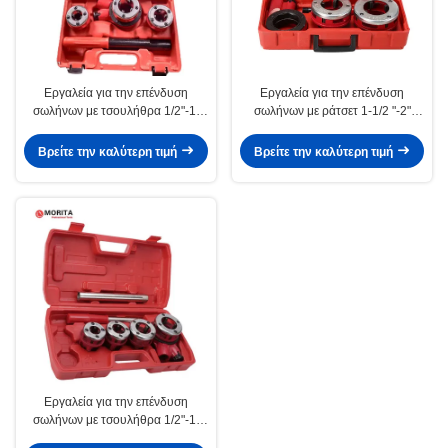
Εργαλεία για την επένδυση
Εργαλεία για την επένδυση
σωλήνων με τσουλήθρα 1/2"-1"
σωλήνων με ράτσετ 1-1/2 "-2"
τσουλήθρα από
εύπλαστο χυτοσίδηρο, ανθεκτικό
χαλυβουργούμενο χυτοσίδηρο για
και ανθεκτικό στη φθορά για
Βρείτε την καλύτερη τιμή
Βρείτε την καλύτερη τιμή
την επένδυση σωλήνων αερίου ή
μακρά χρήση
γαλβανισμένων σωλήνων σιδήρου
Εργαλεία για την επένδυση
σωλήνων με τσουλήθρα 1/2"-1-
1/4" για την επένδυση σωλήνων