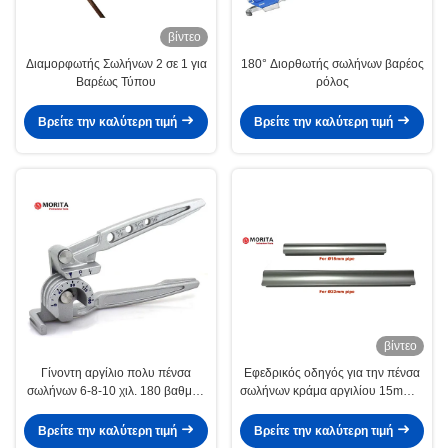
βίντεο
Διαμορφωτής Σωλήνων 2 σε 1 για
180° Διορθωτής σωλήνων βαρέος
Βαρέως Τύπου
ρόλος
Βρείτε την καλύτερη τιμή
Βρείτε την καλύτερη τιμή
βίντεο
Γίνοντη αργίλιο πολυ πένσα
Εφεδρικός οδηγός για την πένσα
σωλήνων 6-8-10 χιλ. 180 βαθμός
σωλήνων κράμα αργιλίου 15mm &
3 σε 1 πένσα σωλήνων
22mm που διατηρεί τη μορφή
σωλήνων κανένα ζάρωμα
Βρείτε την καλύτερη τιμή
Βρείτε την καλύτερη τιμή