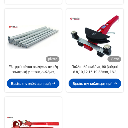
βίντεο
βίντεο
Ελαφριά πένσα σωλήνων άνοιξη
Πολλαπλό σωλήνα, 90 βαθμοί,
εσωτερική για τους σωλήνες
6.8,10,12,16,19,22mm, 1/4'',
χαλκού 6,8,10,12,16,19mm, 1/4»,
5/16'', 3/8'', 1/2'', 5/8'', 3/4'', 7/8"
5/16», 3/8», 1/2», 5/8», 3/4»
κράμα αλουμινίου
Βρείτε την καλύτερη τιμή
Βρείτε την καλύτερη τιμή